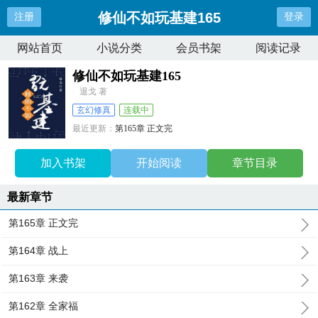
修仙不如玩基建165
注册
登录
网站首页
小说分类
会员书架
阅读记录
修仙不如玩基建165
退戈 著
玄幻修真
连载中
最近更新：
第165章 正文完
更新时间：
2024-04-24 18:36:52
加入书架
开始阅读
章节目录
最新章节
第165章 正文完
第164章 战上
第163章 来袭
第162章 全家福