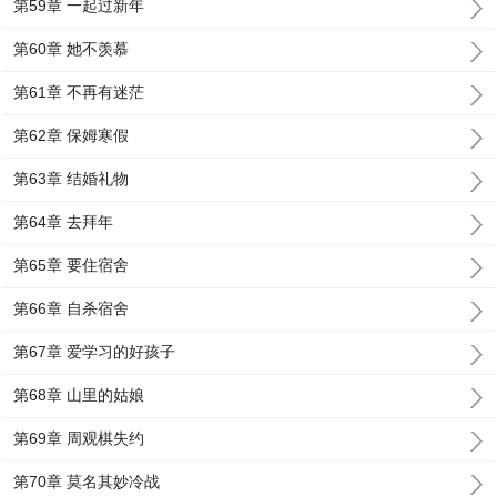
第59章 一起过新年
第60章 她不羡慕
第61章 不再有迷茫
第62章 保姆寒假
第63章 结婚礼物
第64章 去拜年
第65章 要住宿舍
第66章 自杀宿舍
第67章 爱学习的好孩子
第68章 山里的姑娘
第69章 周观棋失约
第70章 莫名其妙冷战