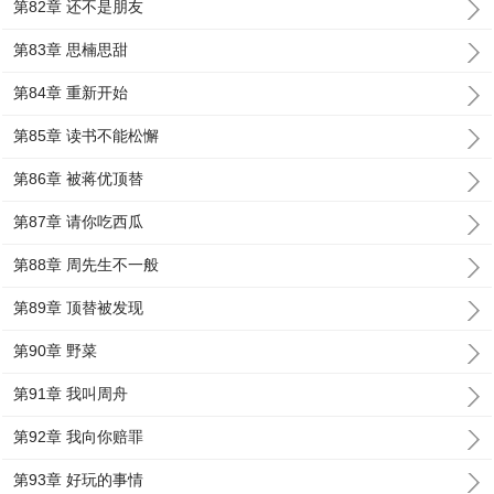
第82章 还不是朋友
第83章 思楠思甜
第84章 重新开始
第85章 读书不能松懈
第86章 被蒋优顶替
第87章 请你吃西瓜
第88章 周先生不一般
第89章 顶替被发现
第90章 野菜
第91章 我叫周舟
第92章 我向你赔罪
第93章 好玩的事情