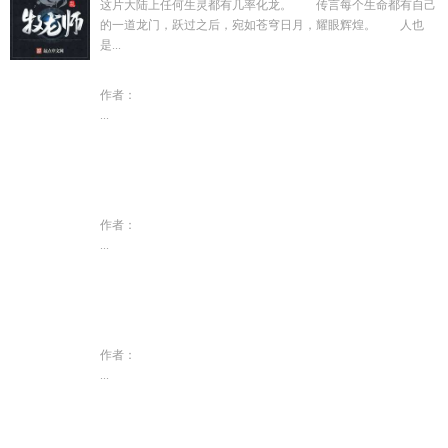
这片大陆上任何生灵都有几率化龙。 传言每个生命都有自己
的一道龙门，跃过之后，宛如苍穹日月，耀眼辉煌。 人也
是...
作者：
...
作者：
...
作者：
...