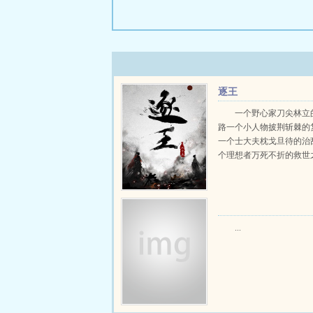
逐王
一个野心家刀尖林立
路一个小人物披荆斩棘的
一个士大夫枕戈旦待的治
个理想者万死不折的救世之行
...