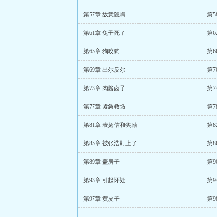
第57章 故意隐瞒
第5
第61章 兔子死了
第6
第65章 狗咬狗
第6
第69章 出尔反尔
第7
第73章 肉酱卤子
第7
第77章 紧急救场
第7
第81章 表扬信和奖励
第8
第85章 被张浩盯上了
第8
第89章 盖房子
第9
第93章 引起怀疑
第9
第97章 黄皮子
第9