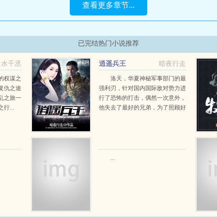
查看更多章节...
已完结热门小说推荐
水千丞
逍遥兵王
暗夜行走
的权谋之
洛天，华夏神秘军事部门的最
复仇之途
强利刃，针对国内国际敌对势力进
乱之旅一
行了恐怖的打击，偶然一次意外，
...
他失去了最好的兄弟，为了照顾好
兄弟的亲人，他一个人来到了东昌
市。谁知道，...
...