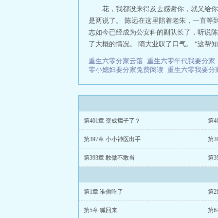
花，我都没来得及去感谢你，就又给你
是两说了。 陈远在这里陪着老朱，一直等
志如今已经成为公安科的副队长了，听说陈
了大概的情况。 隋大业叹了口气。 “这帮
重生六零分家云落
重生六零年代我要分
零小媳妇要分家免费阅读
重生六零我要分
第401章 变成瘸子了？
第4
第397章 小小神医出手
第3
第393章 敢做不敢当
第3
第1章 谁偷吃了
第2
第5章 喊回来
第