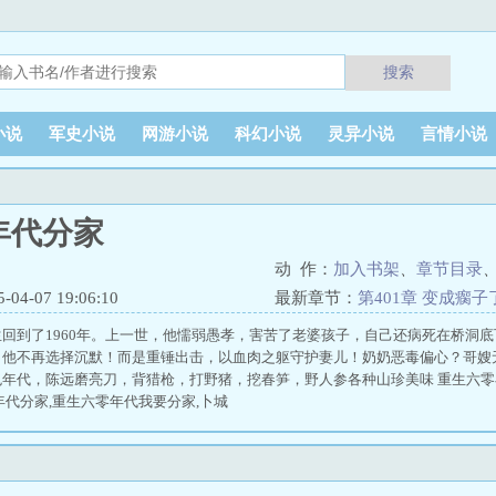
搜索
小说
军史小说
网游小说
科幻小说
灵异小说
言情小说
年代分家
动 作：
加入书架
、
章节目录
4-07 19:06:10
最新章节：
第401章 变成瘸子
回到了1960年。上一世，他懦弱愚孝，害苦了老婆孩子，自己还病死在桥洞
，他不再选择沉默！而是重锤出击，以血肉之躯守护妻儿！奶奶恶毒偏心？哥嫂
年代，陈远磨亮刀，背猎枪，打野猪，挖春笋，野人参各种山珍美味 重生六零
年代分家,重生六零年代我要分家,卜城