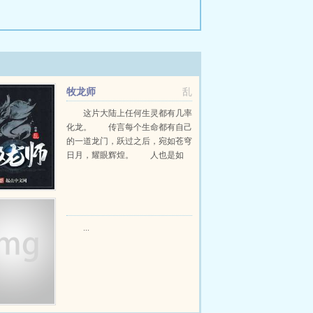
牧龙师
乱
这片大陆上任何生灵都有几率
化龙。 传言每个生命都有自己
的一道龙门，跃过之后，宛如苍穹
日月，耀眼辉煌。 人也是如
此。 人的龙门就在于化身牧龙
师。 四...
...