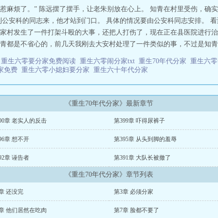
惹麻烦了。” 陈远摆了摆手，让老朱别放在心上。 知青在村里受伤，确
到公安科的同志来，他才站到门口。 具体的情况要由公安科同志安排。 看
家村发生了一件打架斗殴的大事，还把人打伤了，现在正在县医院进行治
知青都是不省心的，前几天我刚去大安村处理了一件类似的事，不过是知青之
家
重生六零要分家免费阅读
重生六零闹分家txt
重生70年代分家
重生六
家免费
重生六零小媳妇要分家
重生六十年代分家
《重生70年代分家》最新章节
00章 老实人的反击
第399章 吓得尿裤子
96章 想不开
第395章 从头到脚的羞辱
92章 诬告者
第391章 大队长被撤了
《重生70年代分家》章节列表
章 还没完
第3章 必须分家
6章 他们居然在吃肉
第7章 脸都不要了