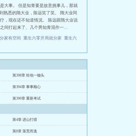
实是大事。 但是知青要是故意挑事儿，那就
到熟悉的隋大业，陈远笑了笑。 隋大业同
疗，现在还不知道情况。 陈远跟隋大业说
间打起来了、几个男知青混作一...
零分家有空间
重生六零开局就分家
重生六
第398章 给他一锄头
第394章 事事顺心
第390章 重新考试
第4章 进山打猎
第8章 落荒而逃