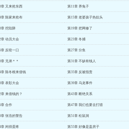
0章 又来抢东西
第11章 养兔子
4章 陈家来抢布
第15章 老婆孩子热炕头
8章 挖陷阱
第19章 把网修了
2章 动员大会
第23章 冬捕
6章 反咬一口
第27章 分鱼
0章 兄弟＊＊
第31章 不缺有钱人
4章 陈冬根来借钱
第35章 反被指责
8章 表彰大会
第39章 乌龙事件
2章 来借钱的？
第43章 断绝关系
6章 合作
第47章 我们也要去打猎
0章 张浩的警告
第51章 松鼠洞
4章 闲得蛋疼
第55章 好像是盖房子