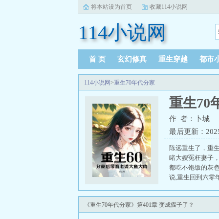
将本站设为首页
收藏114小说网
114小说网
首 页
玄幻修真
重生穿越
都市
114小说网
>
重生70年代分家
重生70
作 者：卜城
最后更新：2025-0
陈远重生了，重生
睹大嫂冤枉妻子
都吃不饱饭的灰色
说,重生回到六零
《重生70年代分家》第401章 变成瘸子了？