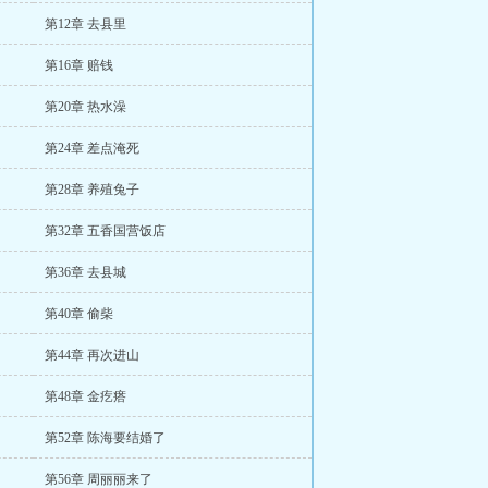
第12章 去县里
第16章 赔钱
第20章 热水澡
第24章 差点淹死
第28章 养殖兔子
第32章 五香国营饭店
第36章 去县城
第40章 偷柴
第44章 再次进山
第48章 金疙瘩
第52章 陈海要结婚了
第56章 周丽丽来了