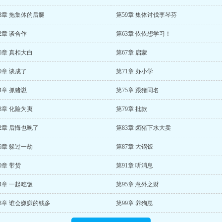
8章 拖集体的后腿
第59章 集体讨伐李琴芬
2章 谈合作
第63章 依依想学习！
6章 真相大白
第67章 启蒙
0章 谈成了
第71章 办小学
4章 抓猪崽
第75章 跟猪同名
8章 化险为夷
第79章 批款
2章 后悔也晚了
第83章 卤猪下水大卖
6章 躲过一劫
第87章 大锅饭
0章 带货
第91章 听消息
4章 一起吃饭
第95章 意外之财
8章 谁会嫌赚的钱多
第99章 养狗崽