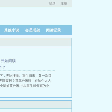
登录
注册
其他小说
会员书架
阅读记录
、
开始阅读
了？
底下，无比凄惨。重生归来，又一次目
无耻耍赖？那就分家呗！在这个人人
小媳妇要分家小说,重生就分家的小