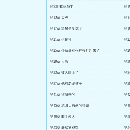
第9章 收获颇丰
第1
第13章 卖鸡
第1
第17章 野猪是受惊了
第1
第21章 供销社
第2
第25章 孙薇薇和张桂香打起来了
第2
第29章 人熊
第3
第33章 被人盯上了
第3
第37章 他有老婆孩子
第3
第41章 谁派来的
第4
第45章 感谢大自然的馈赠
第4
第49章 顺手救人
第5
第53章 养猪速成课
第5