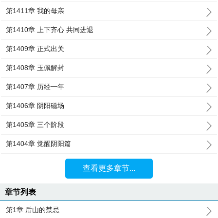
第1411章 我的母亲
第1410章 上下齐心 共同进退
第1409章 正式出关
第1408章 玉佩解封
第1407章 历经一年
第1406章 阴阳磁场
第1405章 三个阶段
第1404章 觉醒阴阳篇
查看更多章节...
章节列表
第1章 后山的禁忌