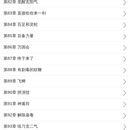
第82章 觉醒玄阳气
第83章 直接给你来一剑
第84章 百足和灵蛇
第85章 后备力量
第86章 万国会
第87章 终于来了
第88章 有剧毒的软鞭
第89章 飞蝉
第90章 拼演技
第91章 神遁符
第92章 解除蛊毒
第93章 练习玄二气