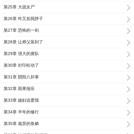
第25章 大战女尸
第26章 咋又掐我脖子
第27章 恐怖的一剑
第28章 让师父装到了
第29章 强大的唐队
第30章 封印松动了
第31章 阴阳八卦掌
第32章 因果报应
第33章 媳妇说爱我
第34章 半年的修行
第35章 诡异的鱼鳞