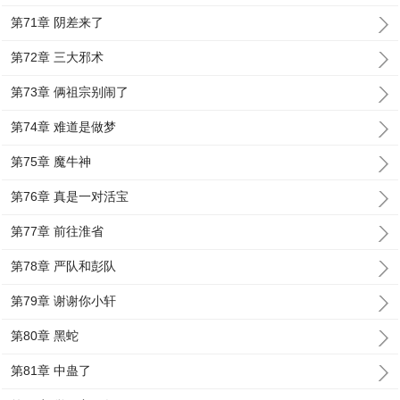
第71章 阴差来了
第72章 三大邪术
第73章 俩祖宗别闹了
第74章 难道是做梦
第75章 魔牛神
第76章 真是一对活宝
第77章 前往淮省
第78章 严队和彭队
第79章 谢谢你小轩
第80章 黑蛇
第81章 中蛊了